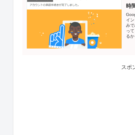
時
Go
イン
みで
って
るか
スポ